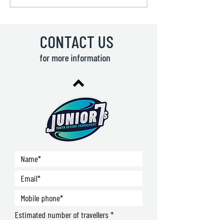
REVEALED🔥 🏉Junior
coming to Lisb
7s - Youth Rugby
🇺🇦 Junior 7s
Sevens Tournament! 🏉
Rugby Sevens
Tournament! 
CONTACT US
for more information
Estimated number of travellers