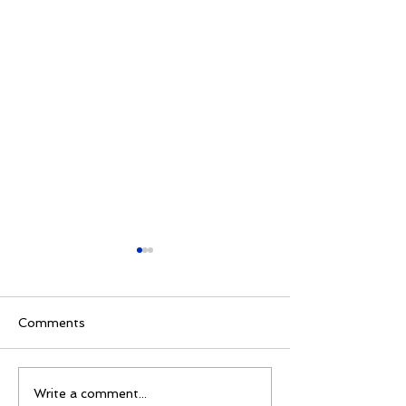
Comments
BOYS GROUPS
Ukraine Rugby 
Write a comment...